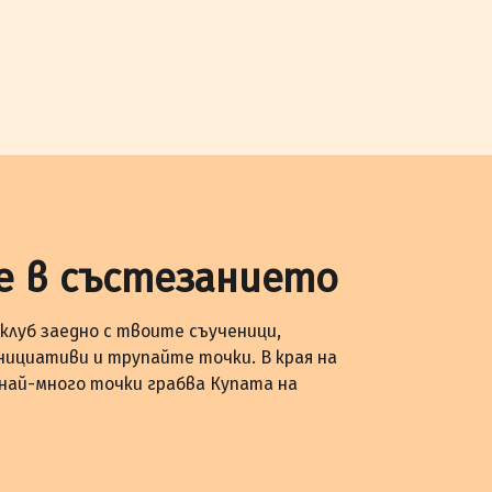
е в състезанието
клуб заедно с твоите съученици,
нициативи и трупайте точки. В края на
 най-много точки грабва Купата на