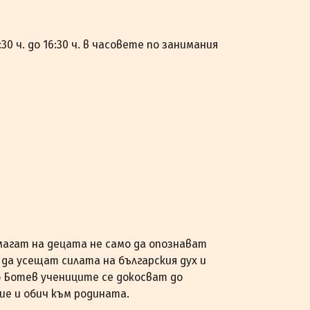
0 ч. до 16:30 ч. в часовете по занимания
магат на децата не само да опознават
 да усещат силата на българския дух и
 Ботев учениците се докосват до
ие и обич към родината.