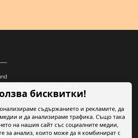
ство в подкрепа на правата на човека” се
ползва бисквитки!
размер на 89 978.50 евро, предоставена от
по линия на Финансовия механизъм на ЕИП.
репи и развие младежкото доброволчество в
сонализираме съдържанието и рекламите, да
медии и да анализираме трафика. Също така
ето на нашия сайт със социалните медии,
 за анализ, които може да я комбинират с