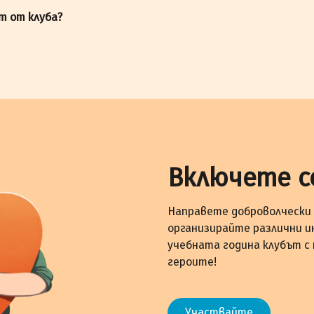
ст от клуба?
Включете с
Направете доброволчески 
организирайте различни и
учебната година клубът с
героите!
Участвайте