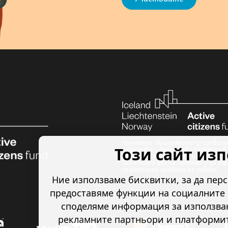
Проектът “Младежкото доброволче
Този сайт из
изпълнява с финансова подкрепа в 
Исландия, Лихтенщайн и Норвегия 
Основната цел на проекта е да ук
подкрепа на правата на човека.
Ние използваме бисквитки, за да пер
предоставяме функции на социалните 
споделяме информация за използван
рекламните партньори и платформите