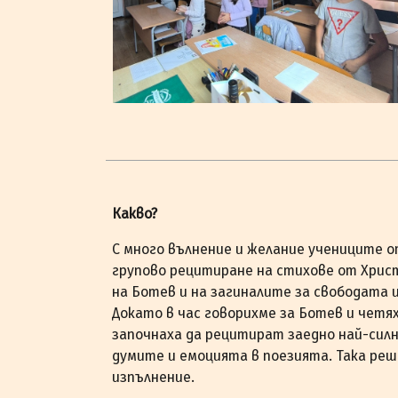
Какво?
С много вълнение и желание учениците о
групово рецитиране на стихове от Христ
на Ботев и на загиналите за свободата 
Докато в час говорихме за Ботев и четя
започнаха да рецитират заедно най-силн
думите и емоцията в поезията. Така ре
изпълнение.