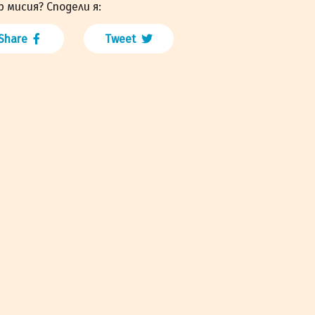
р мисия? Сподели я:
Share
Tweet