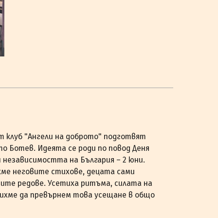
т клуб "Ангели на доброто" подготвят
о Ботев. Идеята се роди по повод Деня
и независимостта на България – 2 юни.
хме неговите стихове, децата сами
ите редове. Усетиха ритъма, силата на
шихме да превърнем това усещане в общо