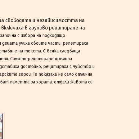
 за свободата и независимостта на
се включиха в групово рецитиране на
апочна с избора на подходящо
 децата учиха своите части, репетираха
ставяне на текста. С всяка следваща
тени.
Самото рецитиране премина
ставиха достойно, рецитираха с чувство и
рските герои. Те показаха не само отлична
яват паметта за хората, отдали живота си