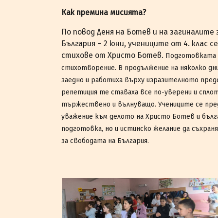
Как премина мисията?
По повод Деня на Ботев и на загиналите
България – 2 юни, учениците от 4. клас 
стихове от Христо Ботев.
Подготовката з
стихотворение. В продължение на няколко дни
заедно и работиха върху изразителното пред
репетиция те ставаха все по-уверени и спло
тържествено и вълнуващо. Учениците се пред
уважение към делото на Христо Ботев и бълга
подготовка, но и истинско желание да съхран
за свободата на България.