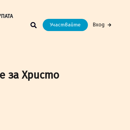
м Вашето преживяване.
Научи повече
УПАТА
Вход
Участвайте
е за Христо