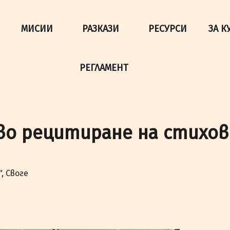
да осигурим по-добро представяне на сайта и да подобри
МИСИИ
РАЗКАЗИ
РЕСУРСИ
ЗА К
РЕГЛАМЕНТ
ово рецитиране на стихов
", Своге