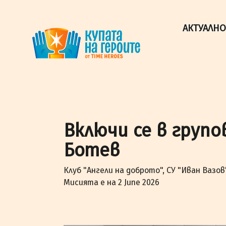
"Купата на героите" от TimeHeroes ползва cookies, за 
Разбрах!
АКТУАЛНО
Включи се в груп
Ботев
Клуб "Ангели на доброто", СУ "Иван Вазов
Мисията е на 2 June 2026