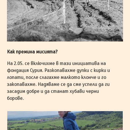
Как премина мисията?
На 2.05. се включихме в тази инициатива на
фондация Сурия. Разкопавахме дупки с кирки и
лопати, после слагахме малкото клонче и го
закопавахме. Надяваме се да сме успели да ги
засадим добре и да станат хубави черни
борове.