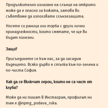
Продължително излагане на слънце на открито
може да е опасно за кожата, затова ви
съветваме да използвате слънзезащита.
Носете си раница или торба с други лични
принадлежности, които смятате, че ще ви
бъдат полезни.
Защо?
Присъединете се към нас, за да засадим
бъдещето. Всяко дърво е стъпка към по-зелена и
по-чиста София.
Как да се включат герои, които не са част от
клуба?
Може да ни пишат в Инстаграм, профилът ни
там е @npmg_podava_ruka.