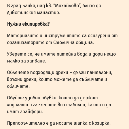
В град Банкя, над кв. “Михайлово”, близо до
Дивотинския манастир.
Нужна екипировка?
Материалите и инструментите са осигурени от
организаторите от Столична община.
Уверете се, че имате питейна вода и дори нещо
малко за хапване.
Облечете подходящи дрехи – дълги панталони,
връхни дрехи, които можете да събличате и
обличате.
Обуйте удобни обувки, които да държат
ходилата и глезените ви стабилни, както и да
имат грайфери.
Препоръчително е да носите шапка с козирка.