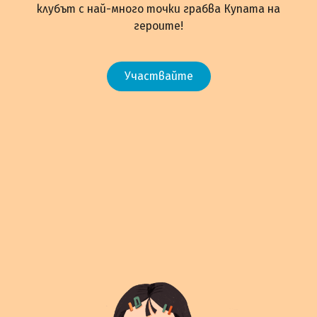
клубът с най-много точки грабва Купата на
героите!
Участвайте