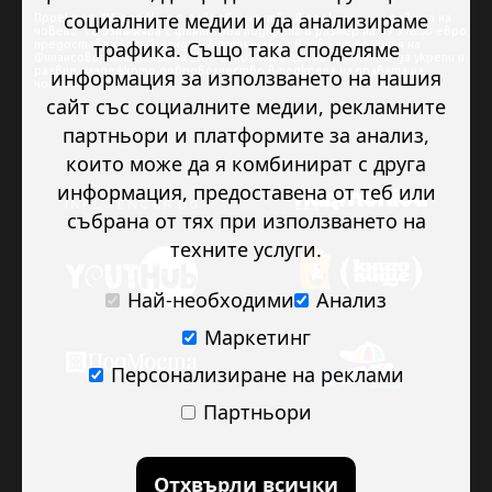
социалните медии и да анализираме
Проектът “Младежкото доброволчество в подкрепа на правата на
човека” се изпълнява с финансова подкрепа в размер на 89 978.50 евро,
трафика. Също така споделяме
предоставена от Исландия, Лихтенщайн и Норвегия по линия на
Финансовия механизъм на ЕИП. Основната цел на проекта е да укрепи и
развие младежкото доброволчество в подкрепа на правата на
информация за използването на нашия
човека.
сайт със социалните медии, рекламните
партньори и платформите за анализ,
които може да я комбинират с друга
информация, предоставена от теб или
събрана от тях при използването на
техните услуги.
Най-необходими
Анализ
Маркетинг
Персонализиране на реклами
Партньори
Отхвърли всички