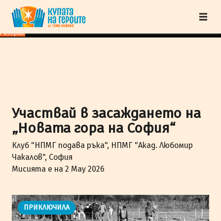
"Купата на героите" от TimeHeroes ползва cookies, за да осигурим по-
добро представяне на сайта и да подобрим Вашето преживяване.
Научи
повече
Разбрах!
Участвай в засаждането на
„Новата гора на София“
Клуб "НПМГ подава ръка", НПМГ "Акад. Любомир
Чакалов", София
Мисията е на 2 May 2026
ПРИКЛЮЧИЛА