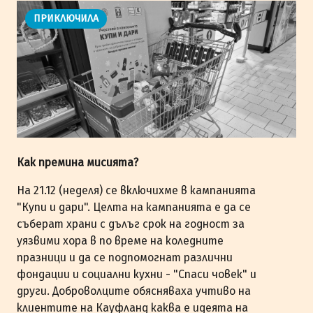
ПРИКЛЮЧИЛА
Как премина мисията?
На 21.12 (неделя) се включихме в кампанията
"Купи и дари". Целта на кампанията е да се
съберат храни с дълъг срок на годност за
уязвими хора в по време на коледните
празници и да се подпомогнат различни
фондации и социални кухни - "Спаси човек" и
други. Доброволците обясняваха учтиво на
клиентите на Кауфланд каква е идеята на