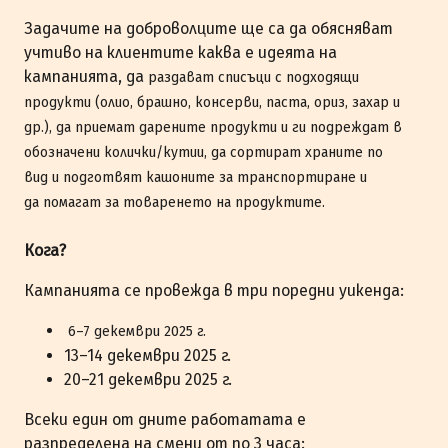
Задачите на доброволците ще са да обясняват
учтиво на клиентите каква е идеята на
кампанията, да
раздават списъци с подходящи
продукти (олио, брашно, консерви, паста, ориз, захар и
др.), да
приемат дарените продукти и ги подреждат в
обозначени колички/кутии, да
сортират храните по
вид и подготвят кашоните за транспортиране и
да
помагат за товаренето на продуктите.
Кога?
Кампанията се провежда в три поредни уикенда:
6–7 декември 2025 г.
13–14 декември 2025 г.
20–21 декември 2025 г.
Всеки един от дните работатата е
разпределена на смени от по 3 часа: