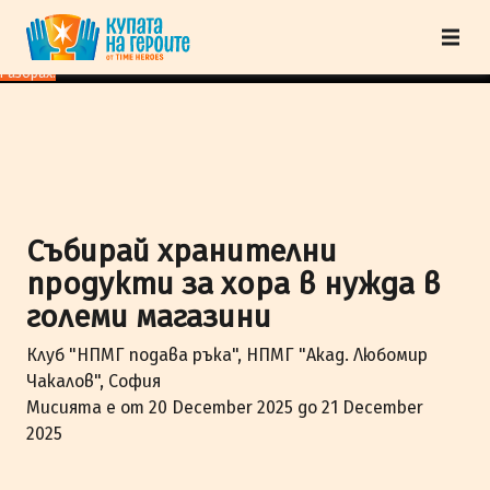
"Купата на героите" от TimeHeroes ползва cookies, за да осигурим по-
добро представяне на сайта и да подобрим Вашето преживяване.
Научи
повече
Разбрах!
Събирай хранителни
продукти за хора в нужда в
големи магазини
Клуб "НПМГ подава ръка", НПМГ "Акад. Любомир
Чакалов", София
Мисията е от 20 December 2025 до 21 December
2025