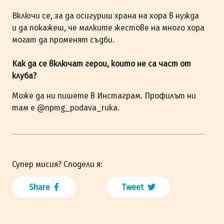
Включи се, за да осигуриш храна на хора в нужда
и да покажеш, че малките жестове на много хора
могат да променят съдби.
Как да се включат герои, които не са част от
клуба?
Може да ни пишете в Инстаграм. Профилът ни
там е @npmg_podava_ruka.
Супер мисия? Сподели я:
Share
Tweet