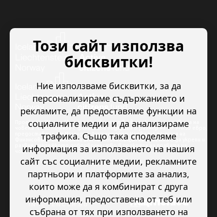
Този сайт използва
бисквитки!
Ние използваме бисквитки, за да
персонализираме съдържанието и
рекламите, да предоставяме функции на
социалните медии и да анализираме
Проектът “Младежкото доброволчество в подкрепа на правата на
човека” се изпълнява с финансова подкрепа в размер на 89 978.50 евро,
трафика. Също така споделяме
предоставена от Исландия, Лихтенщайн и Норвегия по линия на
Финансовия механизъм на ЕИП. Основната цел на проекта е да укрепи и
развие младежкото доброволчество в подкрепа на правата на
информация за използването на нашия
човека.
сайт със социалните медии, рекламните
партньори и платформите за анализ,
които може да я комбинират с друга
информация, предоставена от теб или
събрана от тях при използването на