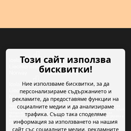
Този сайт използва
бисквитки!
Ние използваме бисквитки, за да
персонализираме съдържанието и
рекламите, да предоставяме функции на
социалните медии и да анализираме
Проектът “Младежкото доброволчество в подкрепа на правата на
човека” се изпълнява с финансова подкрепа в размер на 89 978.50 евро,
трафика. Също така споделяме
предоставена от Исландия, Лихтенщайн и Норвегия по линия на
Финансовия механизъм на ЕИП. Основната цел на проекта е да укрепи и
развие младежкото доброволчество в подкрепа на правата на
информация за използването на нашия
човека.
сайт със социалните медии, рекламните