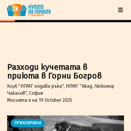
"Купата на героите" от TimeHeroes ползва cookies, за да осигурим по-
добро представяне на сайта и да подобрим Вашето преживяване.
Научи
повече
Разбрах!
Разходи кучетата в
приюта в Горни Богров
Клуб "НПМГ подава ръка", НПМГ "Акад. Любомир
Чакалов", София
Мисията е на 19 October 2025
ПРИКЛЮЧИЛА