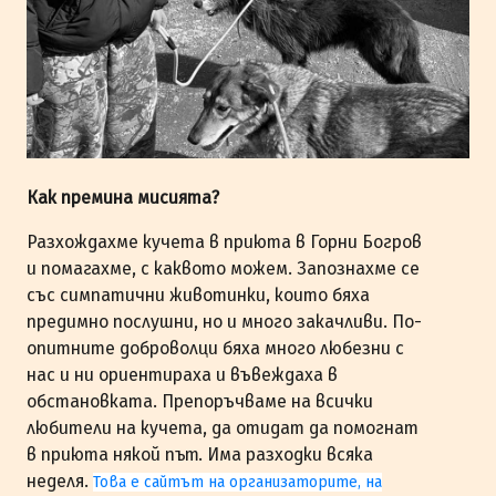
Как премина мисията?
Разхождахме кучета в приюта в Горни Богров
и помагахме, с каквото можем. Запознахме се
със симпатични животинки, които бяха
предимно послушни, но и много закачливи. По-
опитните доброволци бяха много любезни с
нас и ни ориентираха и въвеждаха в
обстановката. Препоръчваме на всички
любители на кучета, да отидат да помогнат
в приюта някой път. Има разходки всяка
неделя.
Това е сайтът на организаторите, на