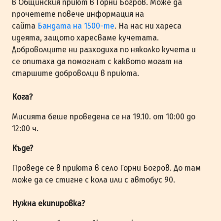
в Общинския приют в Горни Богров. Може да
прочетете повече информация на
сайта
Бандата на 1500-те
. На нас ни хареса
идеята, защото харесваме кучетата.
Доброволците ни разходиха по няколко кучета и
се опитаха да помогнат с каквото могат на
старшите доброволци в приюта.
Кога?
Мисията беше проведена се на 19.10. от 10:00 до
12:00 ч.
Къде?
Проведе се в приюта в село Горни Богров. До там
може да се стигне с кола или с автобус 90.
Нужна екипировка?