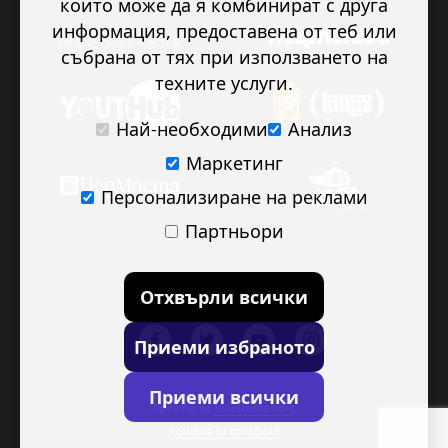
които може да я комбинират с друга
информация, предоставена от теб или
събрана от тях при използването на
техните услуги.
Най-необходими
Анализ
Маркетинг
Персонализиране на реклами
Партньори
Отхвърли всички
Приеми избраното
Приеми всички
Проект на
TimeHeroes.org
Условия за ползване