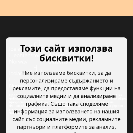
Този сайт използва
бисквитки!
Ние използваме бисквитки, за да
персонализираме съдържанието и
рекламите, да предоставяме функции на
социалните медии и да анализираме
Проектът “Младежкото доброволчество в подкрепа на правата на
човека” се изпълнява с финансова подкрепа в размер на 89 978.50 евро,
трафика. Също така споделяме
предоставена от Исландия, Лихтенщайн и Норвегия по линия на
Финансовия механизъм на ЕИП. Основната цел на проекта е да укрепи и
развие младежкото доброволчество в подкрепа на правата на
информация за използването на нашия
човека.
сайт със социалните медии, рекламните
партньори и платформите за анализ,