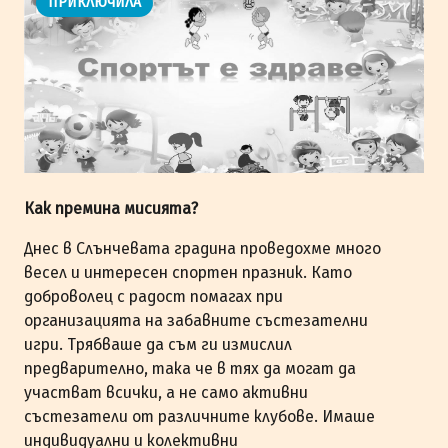
ПРИКЛЮЧИЛА
Как премина мисията?
Днес в Слънчевата градина проведохме много
весел и интересен спортен празник. Като
доброволец с радост помагах при
организацията на забавните състезателни
игри. Трябваше да съм ги измислил
предварително, така че в тях да могат да
участват всички, а не само активни
състезатели от различните клубове. Имаше
индивидуални и колективни