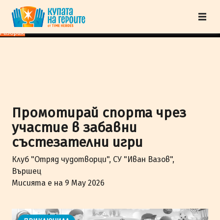
"Купата на героите" от TimeHeroes ползва cookies, за да осигурим по-
добро представяне на сайта и да подобрим Вашето преживяване.
Научи
повече
Разбрах!
Промотирай спорта чрез
участие в забавни
състезателни игри
Клуб "Отряд чудотворци", СУ "Иван Вазов",
Вършец
Мисията е на 9 May 2026