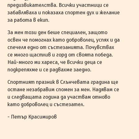
предизвикателства. Всички участници се
забавляваха и показаха спортен дух и желание
за работа в екип.
За мен този ден беше специален, защото
освен че помогнах като доброволец, успях и да
спечеля едно от състезанията. Почувствах
се много щастлив и горд от своята победа.
Най-много ми хареса, че всички деца се
подкрепяхме и се радвахме заедно.
Спортният празник в Слънчевата градина ще
остане незабравим спомен за мен. Надявам се
и следващата година да участвам отново
като доброволец и състезател.
- Петър Красимиров