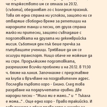
че тържеството им се отлага за 20.12.
(събота), обединяват го с коледния празник.
Това от една страна ни успокои, защото ни се
отваряше свободно време за репетиции на
народните танци и песни, от друга страна
малко ни притесни, защото съвпадаше с
подготовката на другата ни декемврийска
мисия. Съботния ден пък беше пречка за
пътуващите ученици. Трябваше да им се
осигури транспорт. Нищо обаче не можеше да
ни спре. Продължихме подготовката,
разрешихме всички проблеми и на 20.12. в 11:30
ч. бяхме на линия. Започнахме с представяне
на клуба и връчване на поздравителен адрес.
Последва първото хоро - Енино. След това
раздаване на подаръчетата-гривни. Две
народни песни - "Мило ми е мамо..." и " Тъкала
е мома..." . Още едно хоро - Право тракийско. И