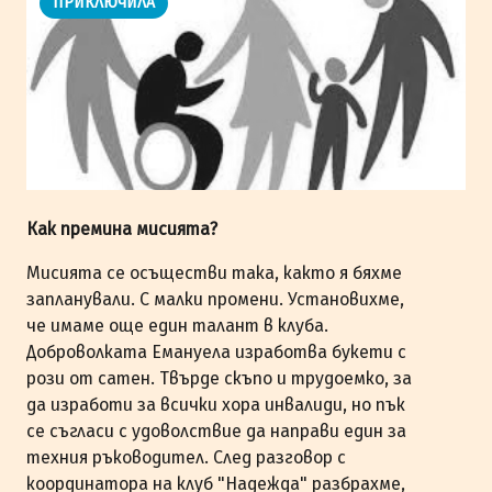
ПРИКЛЮЧИЛА
Как премина мисията?
Мисията се осъществи така, както я бяхме
запланували. С малки промени. Установихме,
че имаме още един талант в клуба.
Доброволката Емануела изработва букети с
рози от сатен. Твърде скъпо и трудоемко, за
да изработи за всички хора инвалиди, но пък
се съгласи с удоволствие да направи един за
техния ръководител. След разговор с
координатора на клуб "Надежда" разбрахме,