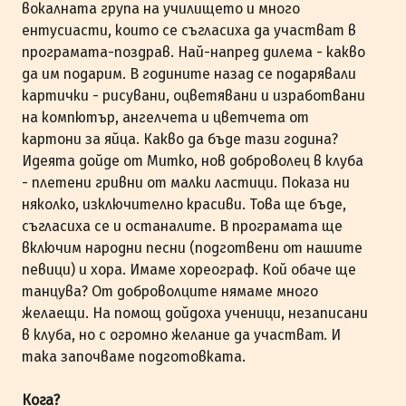
вокалната група на училището и много
ентусиасти, които се съгласиха да участват в
програмата-поздрав. Най-напред дилема - какво
да им подарим. В годините назад се подарявали
картички - рисувани, оцветявани и изработвани
на компютър, ангелчета и цветчета от
картони за яйца. Какво да бъде тази година?
Идеята дойде от Митко, нов доброволец в клуба
- плетени гривни от малки ластици. Показа ни
няколко, изключително красиви. Това ще бъде,
съгласиха се и останалите. В програмата ще
включим народни песни (подготвени от нашите
певици) и хора. Имаме хореограф. Кой обаче ще
танцува? От доброволците нямаме много
желаещи. На помощ дойдоха ученици, незаписани
в клуба, но с огромно желание да участват. И
така започваме подготовката.
Кога?