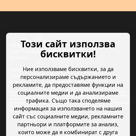
Този сайт използва
бисквитки!
Ние използваме бисквитки, за да
персонализираме съдържанието и
рекламите, да предоставяме функции на
социалните медии и да анализираме
Проектът “Младежкото доброволчество в подкрепа на правата на
човека” се изпълнява с финансова подкрепа в размер на 89 978.50 евро,
трафика. Също така споделяме
предоставена от Исландия, Лихтенщайн и Норвегия по линия на
Финансовия механизъм на ЕИП. Основната цел на проекта е да укрепи и
развие младежкото доброволчество в подкрепа на правата на
информация за използването на нашия
човека.
сайт със социалните медии, рекламните
партньори и платформите за анализ,
които може да я комбинират с друга