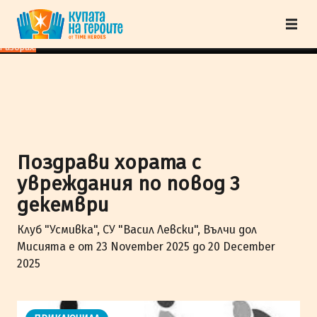
"Купата на героите" от TimeHeroes ползва cookies, за да осигурим по-
добро представяне на сайта и да подобрим Вашето преживяване.
Научи
повече
Разбрах!
Поздрави хората с
увреждания по повод 3
декември
Клуб "Усмивка", СУ "Васил Левски", Вълчи дол
Мисията е от 23 November 2025 до 20 December
2025