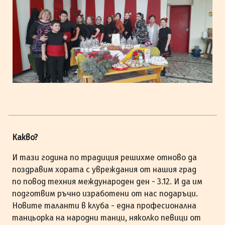
Какво?
И тази година по традиция решихме отново да
поздравим хората с увреждания от нашия град
по повод техния международен ден - 3.12. И да им
подготвим ръчно изработени от нас подаръци.
Новите таланти в клуба - една професионална
танцьорка на народни танци, няколко певици от