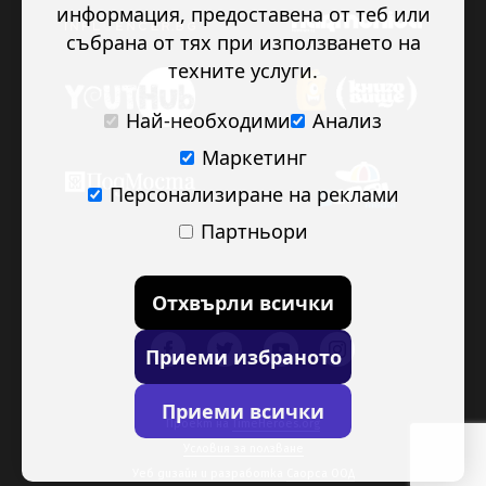
информация, предоставена от теб или
събрана от тях при използването на
техните услуги.
Най-необходими
Анализ
Маркетинг
Персонализиране на реклами
Партньори
Отхвърли всички
Приеми избраното
Приеми всички
Проект на
TimeHeroes.org
Условия за ползване
Уеб дизайн и разработка
Саорса ООД