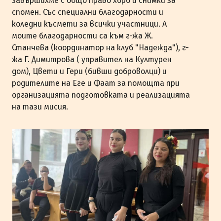
завършихме с общо право хоро и снимки за
спомен. Със специални благодарности и
коледни късмети за всички участници. А
моите благодарности са към г-жа Ж.
Станчева (координатор на клуб "Надежда"), г-
жа Г. Димитрова ( управител на Културен
дом), Цвети и Гери (бивши доброволци) и
родителите на Еге и Фаат за помощта при
организацията подготовката и реализацията
на тази мисия.