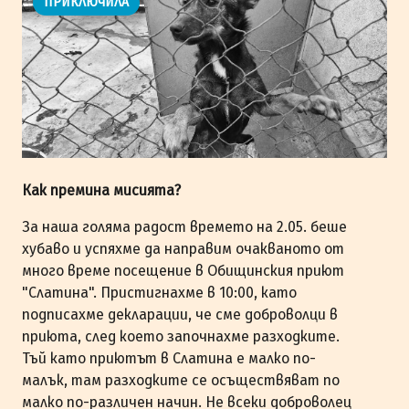
ПРИКЛЮЧИЛА
Как премина мисията?
За наша голяма радост времето на 2.05. беше
хубаво и успяхме да направим очакваното от
много време посещение в Обищинския приют
"Слатина". Пристигнахме в 10:00, като
подписахме декларации, че сме доброволци в
приюта, след което започнахме разходките.
Тъй като приютът в Слатина е малко по-
малък, там разходките се осъществяват по
малко по-различен начин. Не всеки доброволец