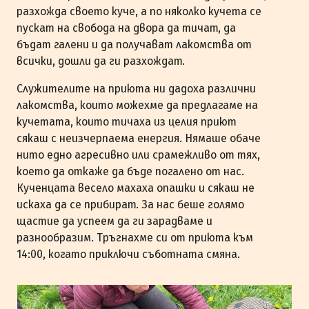
разхожда своето куче, а по няколко кучета се
пускат на свобода на двора да тичат, да
бъдат галени и да получават лакомства от
всички, дошли да ги разхождат.
Служителите на приюта ни дадоха различни
лакомства, които можехме да предлагаме на
кучетата, които тичаха из целия приют
сякаш с неизчерпаема енергия. Нямаше обаче
нито едно агресивно или срамежливо от тях,
което да откаже да бъде погалено от нас.
Кученцата весело махаха опашки и сякаш не
искаха да се прибират. За нас беше голямо
щастие да успеем да ги зарадваме и
разнообразим. Тръгнахме си от приюта към
14:00, когато приключи съботната смяна.