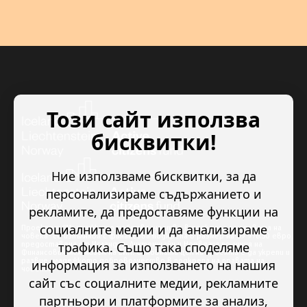
Този сайт използва
бисквитки!
Ние използваме бисквитки, за да
персонализираме съдържанието и
рекламите, да предоставяме функции на
социалните медии и да анализираме
Проектът “Младежкото доброволчество в подкрепа на правата на
човека” се изпълнява с финансова подкрепа в размер на 89 978.50 евро,
трафика. Също така споделяме
предоставена от Исландия, Лихтенщайн и Норвегия по линия на
Финансовия механизъм на ЕИП. Основната цел на проекта е да укрепи и
развие младежкото доброволчество в подкрепа на правата на
информация за използването на нашия
човека.
сайт със социалните медии, рекламните
партньори и платформите за анализ,