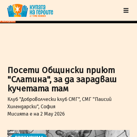
"Купата на героите" от TimeHeroes ползва cookies, за да осигурим по-
добро представяне на сайта и да подобрим Вашето преживяване.
Научи
повече
Разбрах!
Посети Общински приют
"Слатина", за да зарадваш
кучетата там
Клуб "Доброволчески клуб СМГ", СМГ "Паисий
Хилендарски", София
Мисията е на 2 May 2026