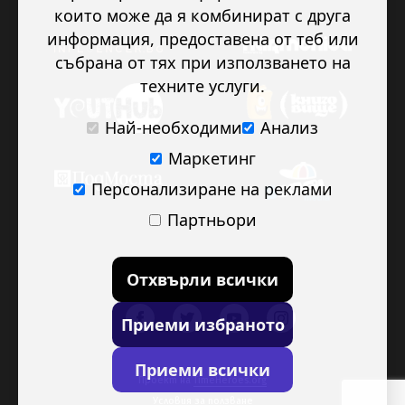
които може да я комбинират с друга
информация, предоставена от теб или
събрана от тях при използването на
техните услуги.
Най-необходими
Анализ
Маркетинг
Персонализиране на реклами
Партньори
Отхвърли всички
Приеми избраното
Приеми всички
Проект на
TimeHeroes.org
Условия за ползване