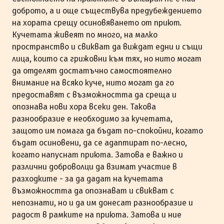
доброто, а и още съществува предубеждението
на хората срещу осиновяването от приют.
Кучетата живеят по много, на малко
пространство и свикват да виждат едни и същи
лица, които са грижовни към тях, но нито могат
да отделят достатъчно самостоятелно
внимание на всяко куче, нито могат да го
предоставят с възможността да среща и
опознава нови хора всеки ден. Такова
разнообразие е необходимо за кучетата,
защото им помага да бъдат по-спокойни, когато
бъдат осиновени, да се адаптират по-лесно,
когато напуснат приюта. Затова е важно и
различни доброволци да взимат участие в
разходките - за да дадат на кучетата
възможността да опознават и свикват с
непознати, но и да им донесат разнообразие и
радост в рамките на приюта. Затова и ние