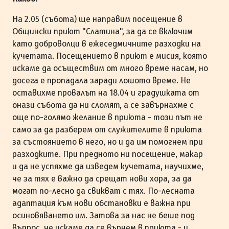
На 2.05 (събота) ще направим посещение в
Общински приют "Слатина", за да се включим
като доброволци в ежеседмичните разходки на
кучетата. Посещението в приют е мисия, която
искаме да осъществим от много време насам, но
досега е пропадала заради лошото време. Не
оставихме провалът на 18.04 и градушката от
онази събота да ни сломят, а се завърнахме с
още по-голямо желание в приюта - този път не
само за да разберем от служителите в приюта
за състоянието в него, но и да им помогнем при
разходките. При предното ни посещение, макар
и да не успяхме да изведем кучетата, научихме,
че за тях е важно да срещат нови хора, за да
могат по-лесно да свикват с тях. По-лесната
адаптация към нови обстановки е важна при
осиновяването им. Затова за нас не беше под
въпрос, че искаме да се върнем в приюта - и