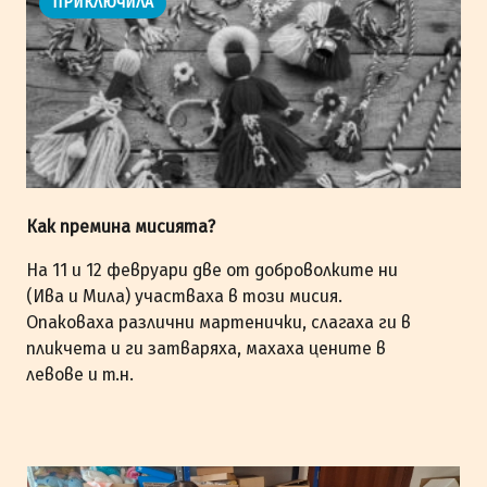
ПРИКЛЮЧИЛА
Как премина мисията?
На 11 и 12 февруари две от доброволките ни
(Ива и Мила) участваха в този мисия.
Опаковаха различни мартенички, слагаха ги в
пликчета и ги затваряха, махаха цените в
левове и т.н.