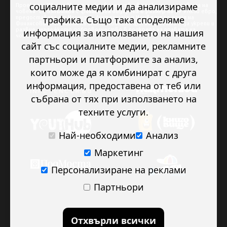
социалните медии и да анализираме
Проектът “Младежкото доброволчество в подкрепа на правата на
човека” се изпълнява с финансова подкрепа в размер на 89 978.50 евро,
трафика. Също така споделяме
предоставена от Исландия, Лихтенщайн и Норвегия по линия на
Финансовия механизъм на ЕИП. Основната цел на проекта е да укрепи и
развие младежкото доброволчество в подкрепа на правата на
информация за използването на нашия
човека.
сайт със социалните медии, рекламните
партньори и платформите за анализ,
които може да я комбинират с друга
информация, предоставена от теб или
събрана от тях при използването на
техните услуги.
Най-необходими
Анализ
Маркетинг
Персонализиране на реклами
Партньори
Отхвърли всички