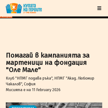
"Купата на героите" от TimeHeroes ползва cookies, за да осигурим по-
добро представяне на сайта и да подобрим Вашето преживяване.
Научи
повече
Разбрах!
Помагай в кампанията за
мартеници на фондация
"Оле Мале"
Клуб "НПМГ подава ръка", НПМГ "Акад. Любомир
Чакалов", София
Мисията е на 11 February 2026