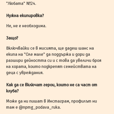
"Любата" №24.
Нужна екипировка?
Не, не е необходима.
Защо?
Включвайки се в мисията, ще дадеш шанс на
екипа на "Оле мале" да поддържа и дори да
разшири дейността си и с това да увеличи броя
на хората, които подкрепят семействата на
деца с увреждания.
Как да се включат герои, които не са част от
клуба?
Може да ни пишат в Инстаграм, профилът ни
там е @npmg_podava_ruka.