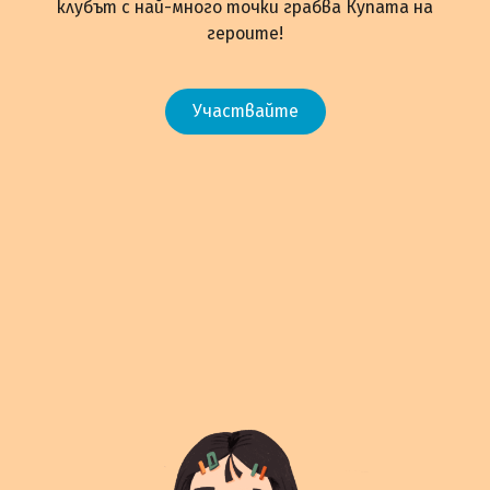
клубът с най-много точки грабва Купата на
героите!
Участвайте