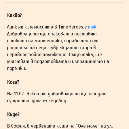
Какво?
Линкът към мисията в TimeHeroes е
тук
.
Доброволците ще опаковат и поставят
етикети на мартенички, изработени от
родители на деца с увреждания и хора в
неравностойно положение. Също така, ще
участват в подготовката и изпращането на
поръчки.
Кога?
На 11.02. Някои от доброволците ще отидат
сутринта, други-следобед.
Къде?
В София, в червената къща на "Оле мале" на ул.