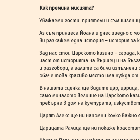
Как премина мисията?
Уважаеми гости, приятели и съмишлениц
Аз съм принцеса Йоана и днес заедно с м
ви разкажем една история – история за
Зад нас стои Царското казино – сграда, 
част от историята на Вършец и на Българ
и разговори, а залите са били изпълнени 
обаче това красиво място има нужда от
В нашата сценка ще видите цар, царица,
само миналото величие на Царското кази
превърне в дом на културата, изкуствот
Царят Алекс ще ни напомни колко важно 
Царицата Ралица ще ни покаже красотат