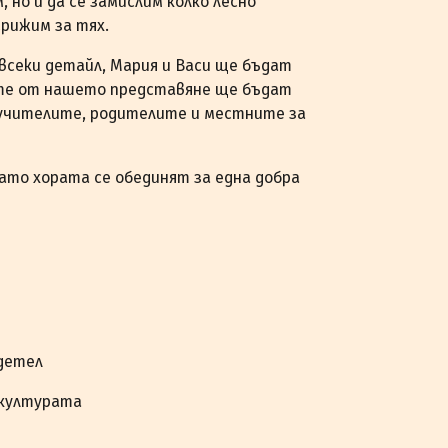
 но и да се замислим колко лесно
грижим за тях.
всеки детайл, Мария и Васи ще бъдат
ите от нашето представяне ще бъдат
 учителите, родителите и местните за
огато хората се обединят за една добра
адетел
 културата