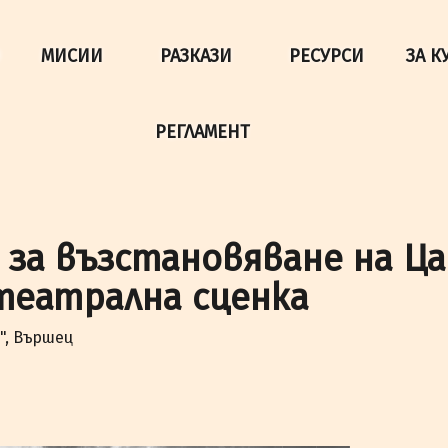
да осигурим по-добро представяне на сайта и да подобри
МИСИИ
РАЗКАЗИ
РЕСУРСИ
ЗА К
РЕГЛАМЕНТ
 за възстановяване на Ц
театрална сценка
", Вършец