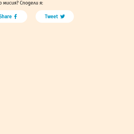
р мисия? Сподели я:
Share
Tweet