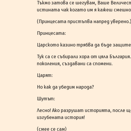
Тъкмо затова се шегувам, Ваше Величес
истината чак когато им я кажеш смешно
(Принцесата пристъпва напред уверено.
Принцесата:
Царското казино трябва да бъде защите
Тук са се събирали хора от цяла България.
поколения, създавани са спомени.
Царят:
Но как да убедим народа?
Шутът:
Лесно! Ако разрушат историята, после щ
изгубената история!
(смее се сам)