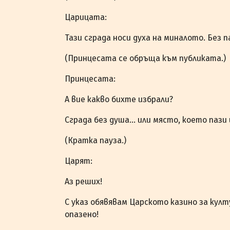
Царицата:
Тази сграда носи духа на миналото. Без 
(Принцесата се обръща към публиката.)
Принцесата:
А вие какво бихте избрали?
Сграда без душа… или място, което пази
(Кратка пауза.)
Царят:
Аз реших!
С указ обявявам Царското казино за кул
опазено!