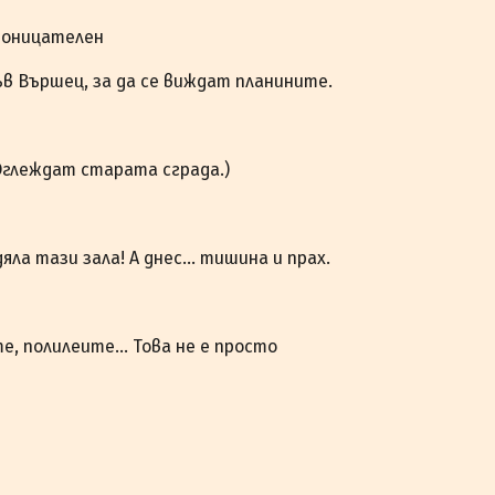
проницателен
в Вършец, за да се виждат планините.
Оглеждат старата сграда.)
дяла тази зала! А днес… тишина и прах.
е, полилеите… Това не е просто