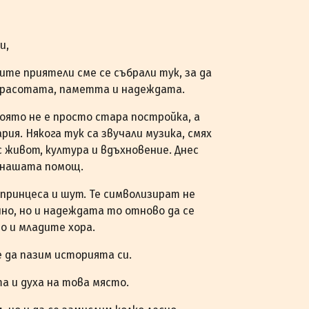
и,
оите приятели сме се събрали тук, за да
 красотата, паметта и надеждата.
която не е просто стара постройка, а
ия. Някога тук са звучали музика, смях
с живот, култура и вдъхновение. Днес
 нашата помощ.
 принцеса и шут. Те символизират не
но, но и надеждата то отново да се
о и младите хора.
е да пазим историята си.
а и духа на това място.