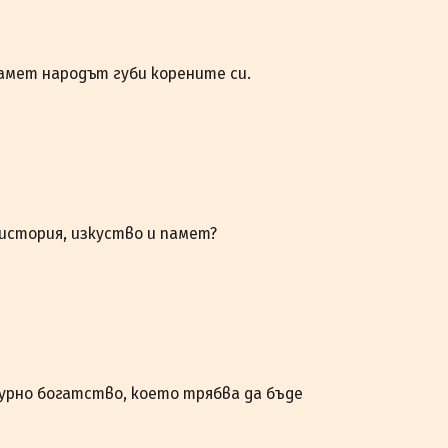
памет народът губи корените си.
 история, изкуство и памет?
турно богатство, което трябва да бъде