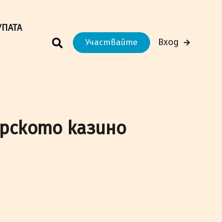
м Вашето преживяване.
Научи повече
УПАТА
Вход
Участвайте
арското казино