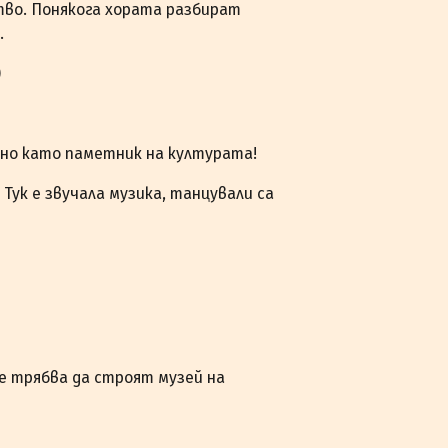
тво. Понякога хората разбират
.
)
но като паметник на културата!
 Тук е звучала музика, танцували са
е трябва да строят музей на