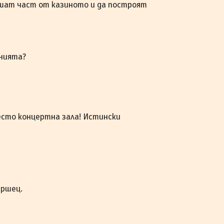
ушат част от казиното и да построят
нията?
место концертна зала! Истински
ършец.