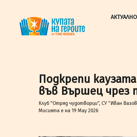
"Купата на героите" от TimeHeroes ползва cookies, за 
Разбрах!
АКТУАЛНО
Подкрепи каузата
във Вършец чрез 
Клуб "Отряд чудотворци", СУ "Иван Вазов
Мисията е на 19 May 2026