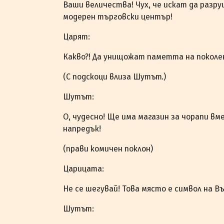
Ваши величества! Чух, че искат да разр
модерен търговски център!
Царят:
Какво?! Да унищожат паметта на поколе
(С подскоци влиза Шутът.)
Шутът:
О, чудесно! Ще има магазин за чорапи в
напредък!
(прави комичен поклон)
Царицата:
Не се шегувай! Това място е символ на В
Шутът: