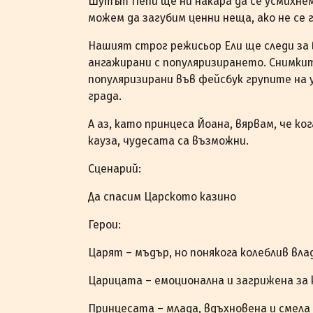
Шутът Пепи ще ни накара да се усмихнем,
можем да загубим ценни неща, ако не се 
Нашият строг режисьор Ели ще следи за 
ангажирани с популяризирането. Снимк
популяризирани във фейсбук групите на
града.
А аз, като принцеса Йоана, вярвам, че к
кауза, чудесата са възможни.
Сценарий:
Да спасим Царското казино
Герои:
Царят – мъдър, но понякога колеблив вл
Царицата – емоционална и загрижена за
Принцесата – млада, вдъхновена и смела