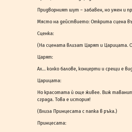
Придворният шут – забавен, но умен и 
Място на действието: Открита сцена въ
Сценка:
(На сцената влизат Царят и Царицата. 
Царят:
Ах… колко балове, концерти и срещи е ви
Царицата:
Но красотата ѝ още живее. Виж таванит
сграда. Това е история!
(Влиза Принцесата с папка в ръка.)
Принцесата: