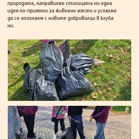
природата, направихме столицата ни една
идея по-приятно за живеене място и успяхме
да се опознаем с новите доброволци в клуба
ни.