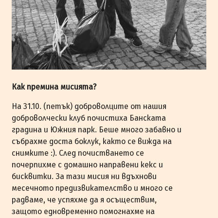
Как премина мисията?
На 31.10. (петък) доброволците от нашия
доброволчески клуб почистиха Банската
градина и Южния парк. Беше много забавно и
събрахме доста боклук, както се вижда на
снимките :). След почистването се
почерпихме с домашно направени кекс и
бисквитки. За тази мисия ни вдъхнови
месечното предизвикателство и много се
радваме, че успяхме да я осъществим,
защото едновременно помогнахме на