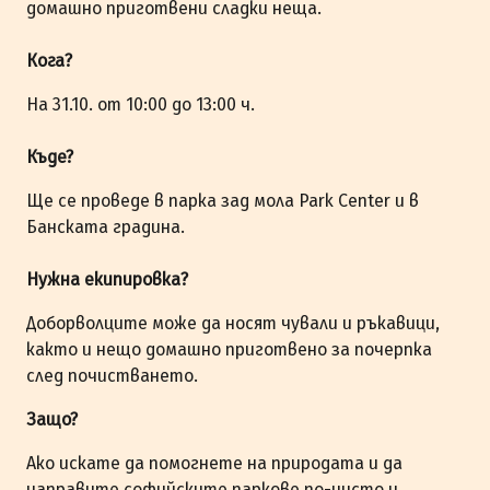
домашно приготвени сладки неща.
Кога?
На 31.10. от 10:00 до 13:00 ч.
Къде?
Ще се проведе в парка зад мола Park Center и в
Банската градина.
Нужна екипировка?
Доборволците може да носят чували и ръкавици,
както и нещо домашно приготвено за почерпка
след почистването.
Защо?
Ако искате да помогнете на природата и да
направите софийските паркове по-чисто и