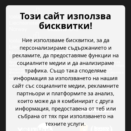
Този сайт използва
бисквитки!
Ние използваме бисквитки, за да
персонализираме съдържанието и
рекламите, да предоставяме функции на
социалните медии и да анализираме
Проектът “Младежкото доброволчество в подкрепа на правата на
човека” се изпълнява с финансова подкрепа в размер на 89 978.50 евро,
трафика. Също така споделяме
предоставена от Исландия, Лихтенщайн и Норвегия по линия на
Финансовия механизъм на ЕИП. Основната цел на проекта е да укрепи и
развие младежкото доброволчество в подкрепа на правата на
информация за използването на нашия
човека.
сайт със социалните медии, рекламните
партньори и платформите за анализ,
които може да я комбинират с друга
информация, предоставена от теб или
събрана от тях при използването на
техните услуги.