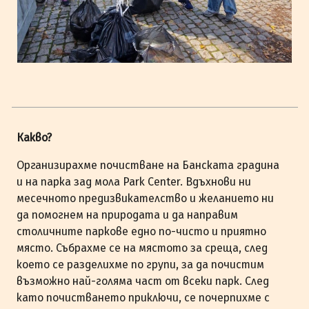
Какво?
Организирахме почистване на Банската градина
и на парка зад мола Park Center. Вдъхнови ни
месечното предизвикателство и желанието ни
да помогнем на природата и да направим
столичните паркове едно по-чисто и приятно
място. Събрахме се на мястото за среща, след
което се разделихме по групи, за да почистим
възможно най-голяма част от всеки парк. След
като почистването приключи, се почерпихме с