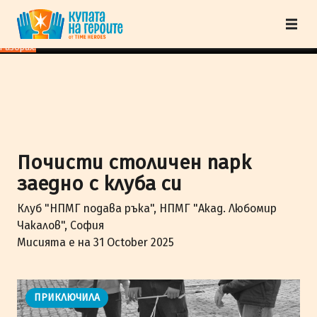
"Купата на героите" от TimeHeroes ползва cookies, за да осигурим по-
добро представяне на сайта и да подобрим Вашето преживяване.
Научи
повече
Разбрах!
Почисти столичен парк
заедно с клуба си
Клуб "НПМГ подава ръка", НПМГ "Акад. Любомир
Чакалов", София
Мисията е на 31 October 2025
ПРИКЛЮЧИЛА