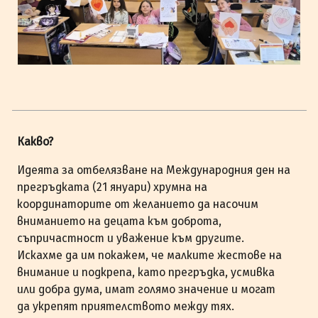
Какво?
Идеята за отбелязване на Международния ден на
прегръдката (21 януари) хрумна на
координаторите от желанието да насочим
вниманието на децата към доброта,
съпричастност и уважение към другите.
Искахме да им покажем, че малките жестове на
внимание и подкрепа, като прегръдка, усмивка
или добра дума, имат голямо значение и могат
да укрепят приятелството между тях.