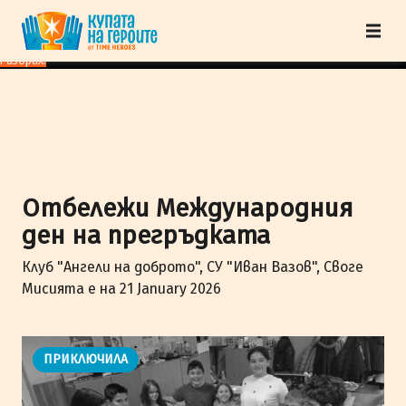
"Купата на героите" от TimeHeroes ползва cookies, за да осигурим по-
добро представяне на сайта и да подобрим Вашето преживяване.
Научи
повече
Разбрах!
Отбележи Международния
ден на прегръдката
Клуб "Ангели на доброто", СУ "Иван Вазов", Своге
Мисията е на 21 January 2026
ПРИКЛЮЧИЛА