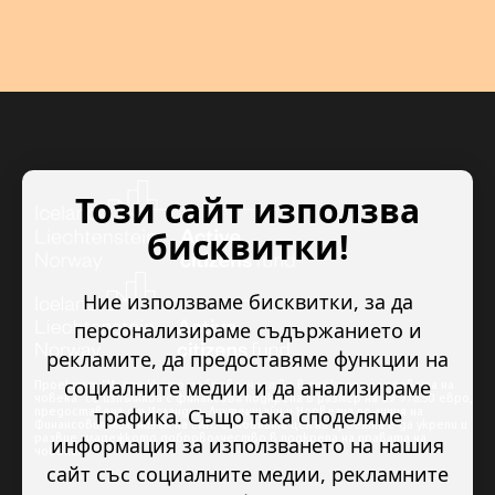
Този сайт използва
бисквитки!
Ние използваме бисквитки, за да
персонализираме съдържанието и
рекламите, да предоставяме функции на
социалните медии и да анализираме
Проектът “Младежкото доброволчество в подкрепа на правата на
човека” се изпълнява с финансова подкрепа в размер на 89 978.50 евро,
трафика. Също така споделяме
предоставена от Исландия, Лихтенщайн и Норвегия по линия на
Финансовия механизъм на ЕИП. Основната цел на проекта е да укрепи и
развие младежкото доброволчество в подкрепа на правата на
информация за използването на нашия
човека.
сайт със социалните медии, рекламните