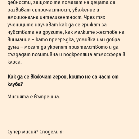
дейности, защото те помагат на децата да
развиват съпричастност, уважение и
емоционална интелигентност. Чрез тях
учениците научават как да се грижат за
чувствата на другите, как малките жестове на
внимание – като прегръдка, усмивка или добра
дума – могат да укрепят приятелството и да
създадат позитивна и подкрепяща атмосфера в
класа.
Как да се включат герои, които не са част от
клуба?
Мисията е вътрешна.
Супер мисия? Сподели я: