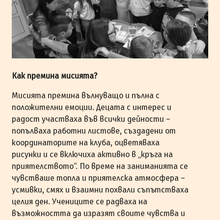
Как премина мисията?
Мисията премина вълнуващо и пълна с
положителни емоции. Децата с интерес и
радост участваха във всички дейности –
попълваха работни листове, създадени от
координаторите на клуба, оцветяваха
рисунки и се включиха активно в „кръга на
приятелството“. По време на заниманията се
чувстваше топла и приятелска атмосфера –
усмивки, смях и взаимни похвали съпътстваха
целия ден. Учениците се радваха на
възможността да изразят своите чувства и