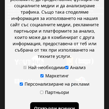
социалните медии и да анализираме
Проектът “Младежкото доброволчество в подкрепа на правата на
човека” се изпълнява с финансова подкрепа в размер на 89 978.50 евро,
трафика. Също така споделяме
предоставена от Исландия, Лихтенщайн и Норвегия по линия на
Финансовия механизъм на ЕИП. Основната цел на проекта е да укрепи и
развие младежкото доброволчество в подкрепа на правата на
информация за използването на нашия
човека.
сайт със социалните медии, рекламните
партньори и платформите за анализ,
които може да я комбинират с друга
информация, предоставена от теб или
събрана от тях при използването на
техните услуги.
Най-необходими
Анализ
Маркетинг
Персонализиране на реклами
Партньори
Отхвърли всички