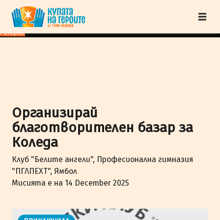
"Купата на героите" от TimeHeroes ползва cookies, за да осигурим по-
добро представяне на сайта и да подобрим Вашето преживяване.
Научи
повече
Разбрах!
Организирай
благотворителен базар за
Коледа
Клуб "Белите ангели", Професионална гимназия
"ПГЛПЕХТ", Ямбол
Мисията е на 14 December 2025