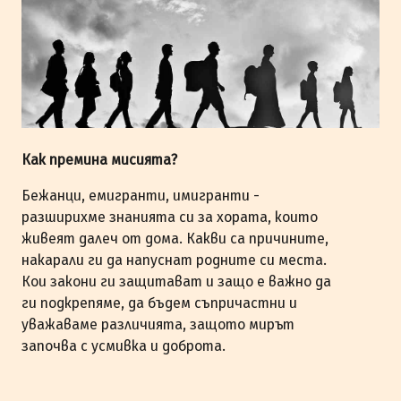
Как премина мисията?
Бежанци, емигранти, имигранти -
разширихме знанията си за хората, които
живеят далеч от дома. Какви са причините,
накарали ги да напуснат родните си места.
Кои закони ги защитават и защо е важно да
ги подкрепяме, да бъдем съпричастни и
уважаваме различията, защото мирът
започва с усмивка и доброта.