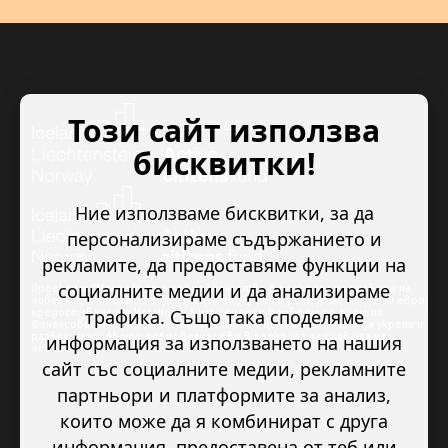
Този сайт използва
бисквитки!
Ние използваме бисквитки, за да
персонализираме съдържанието и
рекламите, да предоставяме функции на
социалните медии и да анализираме
Проектът “Младежкото доброволчество в подкрепа на правата на
човека” се изпълнява с финансова подкрепа в размер на 89 978.50 евро,
трафика. Също така споделяме
предоставена от Исландия, Лихтенщайн и Норвегия по линия на
Финансовия механизъм на ЕИП. Основната цел на проекта е да укрепи и
развие младежкото доброволчество в подкрепа на правата на
информация за използването на нашия
човека.
сайт със социалните медии, рекламните
партньори и платформите за анализ,
които може да я комбинират с друга
информация, предоставена от теб или