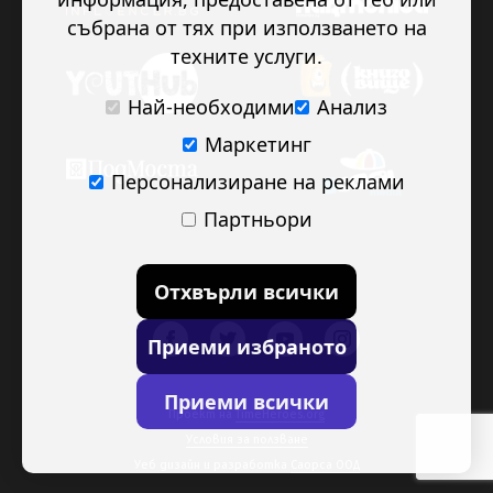
събрана от тях при използването на
техните услуги.
Най-необходими
Анализ
Маркетинг
Персонализиране на реклами
Партньори
Отхвърли всички
Приеми избраното
Приеми всички
Проект на
TimeHeroes.org
Условия за ползване
Уеб дизайн и разработка
Саорса ООД