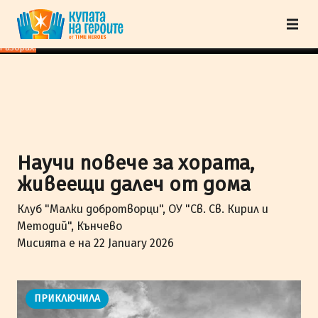
"Купата на героите" от TimeHeroes ползва cookies, за да осигурим по-
добро представяне на сайта и да подобрим Вашето преживяване.
Научи
повече
Разбрах!
Научи повече за хората,
живеещи далеч от дома
Клуб "Малки добротворци", ОУ "Св. Св. Кирил и
Методий", Кънчево
Мисията е на 22 January 2026
ПРИКЛЮЧИЛА