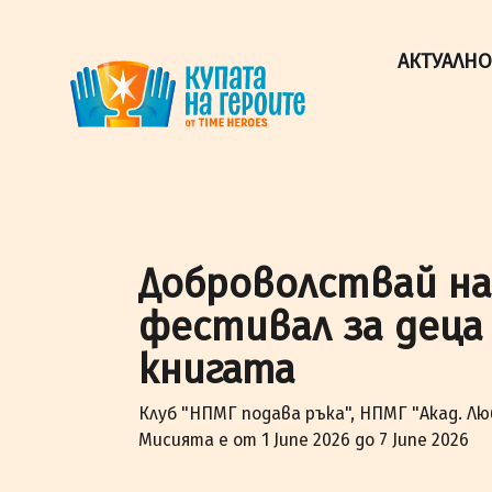
"Купата на героите" от TimeHeroes ползва cookies, за 
Разбрах!
АКТУАЛНО
Доброволствай н
фестивал за деца
книгата
Клуб "НПМГ подава ръка", НПМГ "Акад. Лю
Мисията е от 1 June 2026 до 7 June 2026