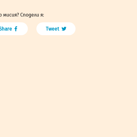
р мисия? Сподели я:
Share
Tweet