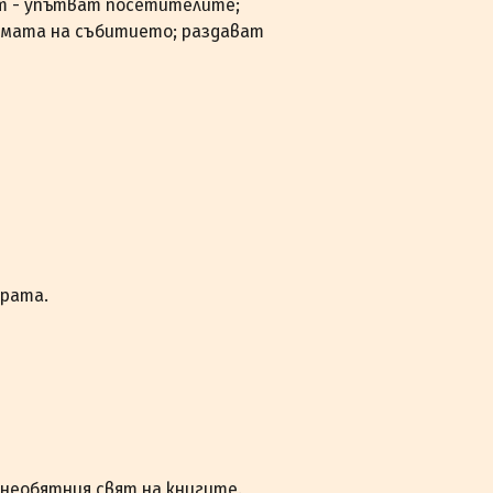
т - упътват посетителите;
амата на събитието; раздават
урата.
 необятния свят на книгите.