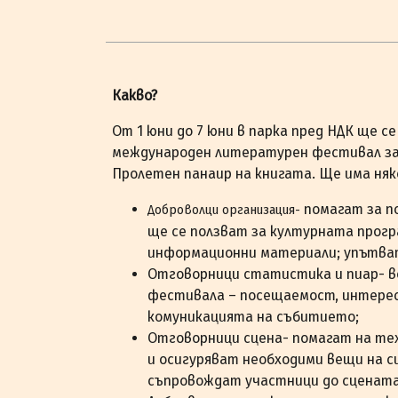
Какво?
От 1 юни до 7 юни в парка пред НДК ще 
международен литературен фестивал за 
Пролетен панаир на книгата. Ще има няк
помагат за п
Доброволци организация-
ще се ползват за културната прог
информационни материали; упътва
Отговорници статистика и пиар- в
фестивала – посещаемост, интерес
комуникацията на събитието;
Отговорници сцена- помагат на те
и осигуряват необходими вещи на сц
съпровождат участници до сцената