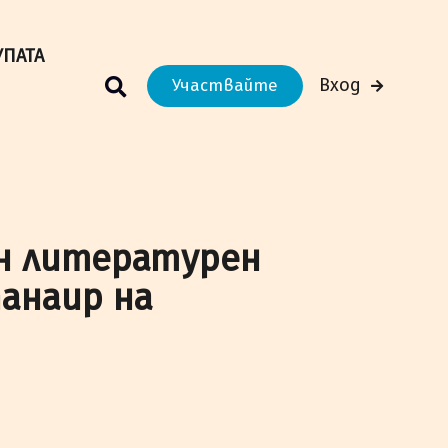
м Вашето преживяване.
Научи повече
УПАТА
Вход
Участвайте
н литературен
анаир на