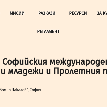
да осигурим по-добро представяне на сайта и да подобри
МИСИИ
РАЗКАЗИ
РЕСУРСИ
ЗА К
РЕГЛАМЕНТ
а Софийския международе
 и младежи и Пролетния п
бомир Чакалов", София