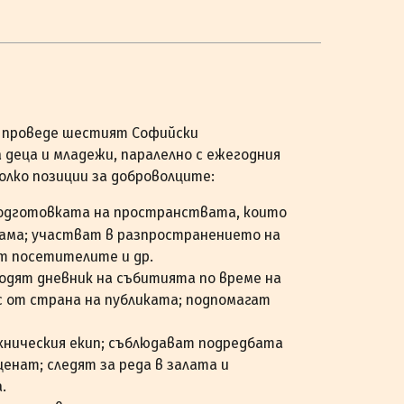
се проведе шестият Софийски
деца и младежи, паралелно с ежегодния
олко позиции за доброволците:
одготовката на пространствата, които
рама; участват в разпространението на
т посетителите и др.
одят дневник на събитията по време на
 от страна на публиката; подпомагат
хническия екип; съблюдават подредбата
енат; следят за реда в залата и
.