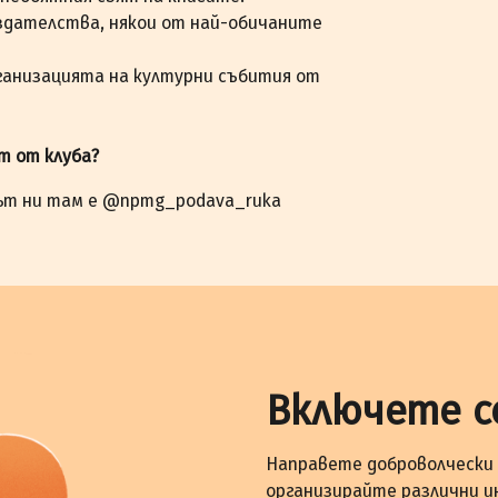
здателства, някои от най-обичаните
ганизацията на културни събития от
ст от клуба?
ът ни там е @npmg_podava_ruka
Включете с
Направете доброволчески 
организирайте различни и