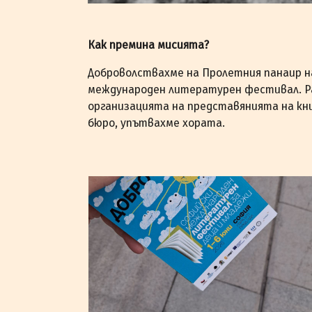
Как премина мисията?
Доброволствахме на Пролетния панаир н
международен литературен фестивал. Ра
организацията на представянията на кн
бюро, упътвахме хората.