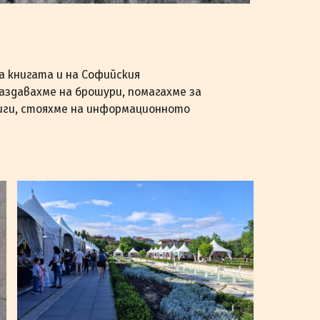
а книгата и на Софийския
здавахме на брошури, помагахме за
иги, стояхме на информационното