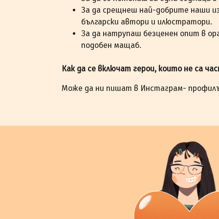
За да срещнеш най-добрите наши и
български автори и илюстратори.
За да натрупаш безценен опит в ор
подобен мащаб.
Как да се включат герои, които не са ча
Може да ни пишат в Инстаграм- профил