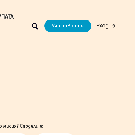
м Вашето преживяване.
Научи повече
УПАТА
Вход
Участвайте
р мисия? Сподели я: