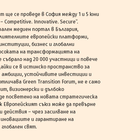
um ще се проведе в София между 1 и 5 юни
 Competitive. Innovative. Secure”.
тален медиен портал в България,
влиятелните европейски платформи,
институции, бизнес и глобални
посоката на трансформацията на
събрало над 20 000 участници и повече
айки се в истинско пространство за
е амбиции, устойчивите инвестиции и
личава Green Transition Forum, не е само
ит, визионерски и дълбоко
ъде посветено на новата стратегическа
ак Европейският съюз може да превърне
 действия – чрез засилване на
 иновациите и гарантиране на
глобален свят.