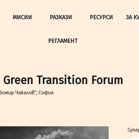
да осигурим по-добро представяне на сайта и да подобри
МИСИИ
РАЗКАЗИ
РЕСУРСИ
ЗА К
РЕГЛАМЕНТ
Green Transition Forum
бомир Чакалов", София
Супе