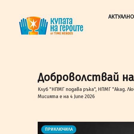
"Купата на героите" от TimeHeroes ползва cookies, за 
Разбрах!
АКТУАЛНО
Доброволствай на 
Клуб "НПМГ подава ръка", НПМГ "Акад. Лю
Мисията е на 4 June 2026
ПРИКЛЮЧИЛА