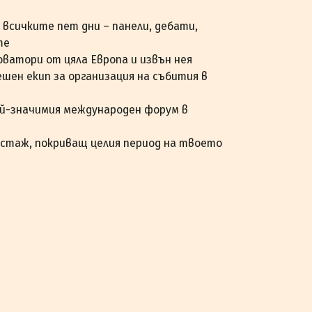
 всичките пет дни – панели, дебати,
те
оватори от цяла Европа и извън нея
шен екип за организация на събития в
ай-значимия международен форум в
стаж, покриващ целия период на твоето