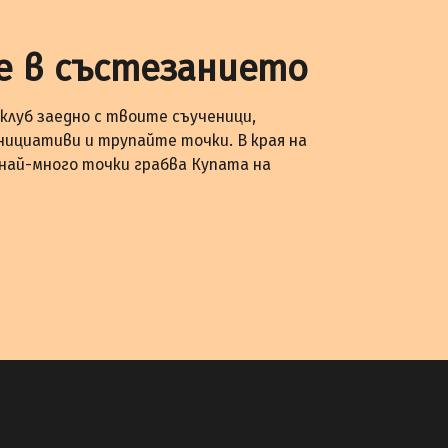
е в състезанието
клуб заедно с твоите съученици,
нициативи и трупайте точки. В края на
 най-много точки грабва Купата на