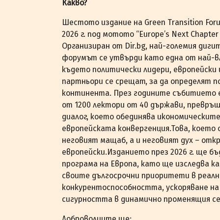
Какво?
Шестото издание на Green Transition For
2026 г. под мотото “Europe’s Next Chapter –
Организиран от Dir.bg, най-големия диги
форумът се утвърди като една от най-
където политически лидери, европейски 
партньори се срещат, за да определят 
континента. През годините събитието е 
от 1200 лектори от 40 държави, превръщ
диалог, което обединява икономическит
европейската конвергенция.Това, което от
неговият мащаб, а и неговият дух – откр
европейски.Изданието през 2026 г. ще б
програма на Европа, като ще изследва к
своите дългосрочни приоритети в реални
конкурентоспособността, ускоряване на
сигурността в динамично променящия се 
Доброволците ще: