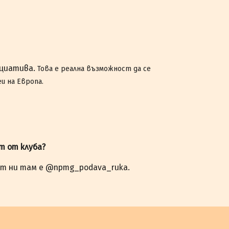
ициатива.
Това е реална възможност да се
и на Европа.
ст от клуба?
ът ни там е @npmg_podava_ruka.