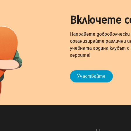
Включете с
Направете доброволчески 
организирайте различни и
учебната година клубът с
героите!
Участвайте