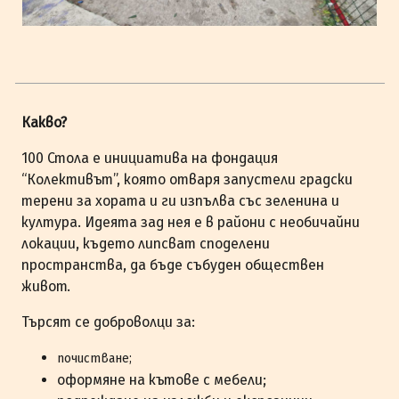
Какво?
100 Стола е инициатива на фондация
“Колективът”, която отваря запустели градски
терени за хората и ги изпълва със зеленина и
култура. Идеята зад нея е в райони с необичайни
локации, където липсват споделени
пространства, да бъде събуден обществен
живот.
Търсят се доброволци за:
почистване;
оформяне на кътове с мебели;