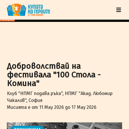
"Купата на героите" от TimeHeroes ползва cookies, за да осигурим по-
добро представяне на сайта и да подобрим Вашето преживяване.
Научи
повече
Разбрах!
Доброволствай на
фестивалa "100 Стола -
Комина"
Клуб "НПМГ подава ръка", НПМГ "Акад. Любомир
Чакалов", София
Мисията е от 11 May 2026 до 17 May 2026