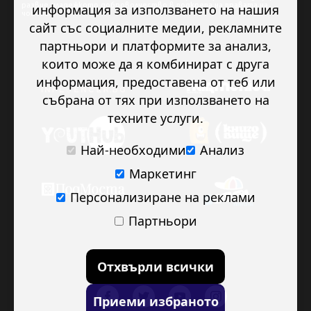
развие младежкото доброволчество в подкрепа на правата на
информация за използването на нашия
човека.
сайт със социалните медии, рекламните
партньори и платформите за анализ,
които може да я комбинират с друга
информация, предоставена от теб или
събрана от тях при използването на
техните услуги.
Най-необходими
Анализ
Маркетинг
Персонализиране на реклами
Партньори
Отхвърли всички
Приеми избраното