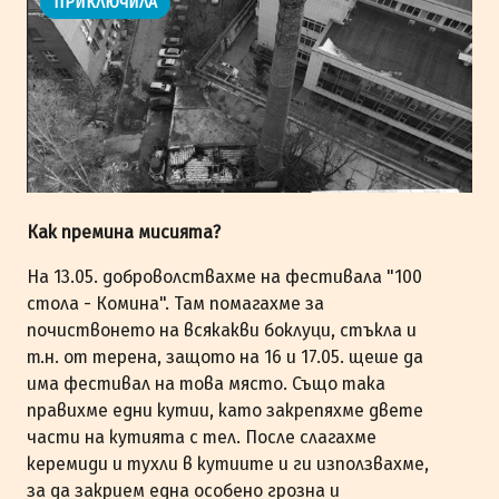
ПРИКЛЮЧИЛА
Как премина мисията?
На 13.05. доброволствахме на фестивала "100
стола - Комина". Там помагахме за
почиствонето на всякакви боклуци, стъкла и
т.н. от терена, защото на 16 и 17.05. щеше да
има фестивал на това място. Също така
правихме едни кутии, като закрепяхме двете
части на кутията с тел. После слагахме
керемиди и тухли в кутиите и ги използвахме,
за да закрием една особено грозна и