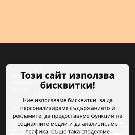
Този сайт използва
бисквитки!
Ние използваме бисквитки, за да
персонализираме съдържанието и
рекламите, да предоставяме функции на
социалните медии и да анализираме
Проектът “Младежкото доброволчество в подкрепа на правата на
човека” се изпълнява с финансова подкрепа в размер на 89 978.50 евро,
трафика. Също така споделяме
предоставена от Исландия, Лихтенщайн и Норвегия по линия на
Финансовия механизъм на ЕИП. Основната цел на проекта е да укрепи и