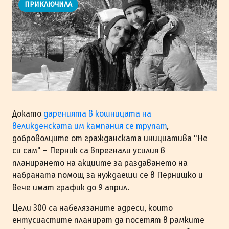
ПРИКЛЮЧИЛА
Докато
даренията в кошницата на
великденската им кампания се трупат
,
доброволците от гражданската инициатива "Не
си сам" – Перник са впрегнали усилия в
планирането на акциите за раздаването на
набраната помощ за нуждаещи се в Пернишко и
вече имат график до 9 април.
Цели 300 са набелязаните адреси, които
ентусиастите планират да посетят в рамките