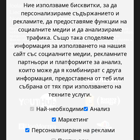
Ние използваме бисквитки, за да
персонализираме съдържанието и
рекламите, да предоставяме функции на
социалните медии и да анализираме
Проектът “Младежкото доброволчество в подкрепа на правата на
човека” се изпълнява с финансова подкрепа в размер на 89 978.50 евро,
трафика. Също така споделяме
предоставена от Исландия, Лихтенщайн и Норвегия по линия на
Финансовия механизъм на ЕИП. Основната цел на проекта е да укрепи и
развие младежкото доброволчество в подкрепа на правата на
информация за използването на нашия
човека.
сайт със социалните медии, рекламните
партньори и платформите за анализ,
които може да я комбинират с друга
информация, предоставена от теб или
събрана от тях при използването на
техните услуги.
Най-необходими
Анализ
Маркетинг
Персонализиране на реклами