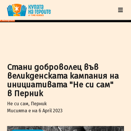
"Купата на героите" от TimeHeroes ползва cookies, за да осигурим по-
добро представяне на сайта и да подобрим Вашето преживяване.
Научи
повече
Разбрах!
Стани доброволец във
великденската кампания на
инициативата "Не си сам"
в Перник
Не си сам, Перник
Мисията е на 6 April 2023