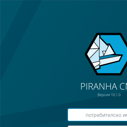
PIRANHA 
Версия 10.1.0
П
о
т